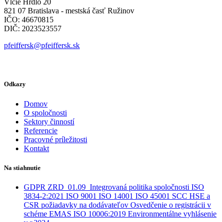
Vlčie Hrdlo 20
821 07 Bratislava - mestská časť Ružinov
IČO: 46670815
DIČ: 2023523557
pfeiffersk@pfeiffersk.sk
+421 908 234 961
Odkazy
Domov
O spoločnosti
Sektory činností
Referencie
Pracovné príležitosti
Kontakt
Na stiahnutie
GDPR
ZRD_01.09_Integrovaná politika spoločnosti
ISO
3834-2:2021
ISO 9001
ISO 14001
ISO 45001
SCC
HSE a
CSR požiadavky na dodávateľov
Osvedčenie o registrácii v
schéme EMAS
ISO 10006:2019
Environmentálne vyhlásenie